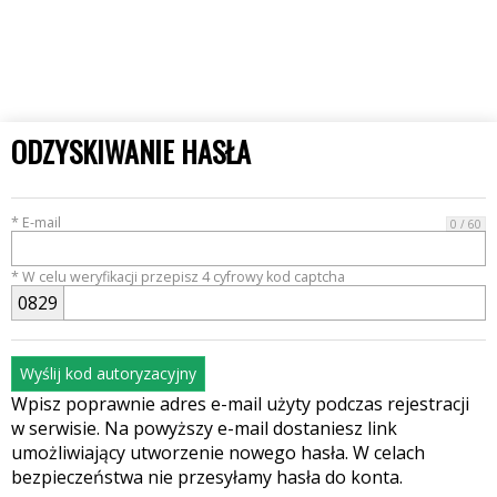
ODZYSKIWANIE HASŁA
* E-mail
0 / 60
* W celu weryfikacji przepisz 4 cyfrowy kod captcha
0
8
2
9
Wyślij kod autoryzacyjny
Wpisz poprawnie adres e-mail użyty podczas rejestracji
w serwisie. Na powyższy e-mail dostaniesz link
umożliwiający utworzenie nowego hasła. W celach
bezpieczeństwa nie przesyłamy hasła do konta.