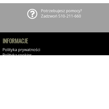
Potrzebujesz pomocy?
Zadzwoń 510-211-660
INFORMACJE
Polityka prywatności
Polityka cookies
Klauzula informacyjna RODO
Reklamacje
GODZINY OTWARCIA
09:00-18:00 - Poniedziałek
09:00-18:00 - Wtorek
09:00-18:00 - Środa
09:00-18:00 - Czwartek
09:00-18:00 - Piątek