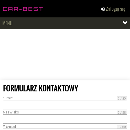
Zaloguj się
MENU
FORMULARZ KONTAKTOWY
* Imię
0 / 25
Nazwisko
0 / 25
* E-mail
0 / 60