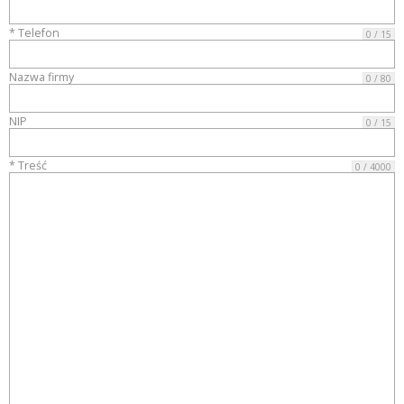
* Telefon
0 / 15
Nazwa firmy
0 / 80
NIP
0 / 15
* Treść
0 / 4000