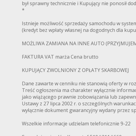
był sprawny technicznie i Kupujący nie ponosił d
*
Istnieje możliwość sprzedaży samochodu w systemi
(kredyt bez wpłaty własnej na dogodnych dla kup
MOŻLIWA ZAMIANA NA INNE AUTO (PRZYJMUJEM
FAKTURA VAT marża Cena brutto
KUPUJĄCY ZWOLNIONY Z OPŁATY SKARBOWEJ
Dane zawarte w cenniku nie stanowią oferty w ro
Treść ogłoszenia ma charakter wyłącznie informacy
jako wiążącego prawnie zobowiązania lub zapewni
Ustawy z 27 lipca 2002 r. o szczególnych warunk
wyłącznie dokument gwarancyjny wydany przez s
Wszelkie informacje udzielam telefonicznie 9-22