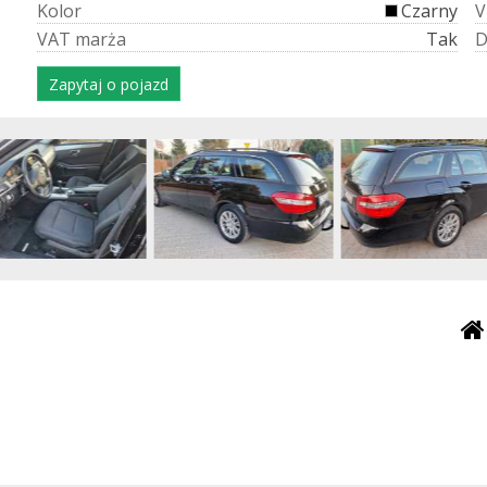
K
o
l
o
r
Czarny
V
V
A
T
m
a
r
ż
a
Tak
Zapytaj o pojazd