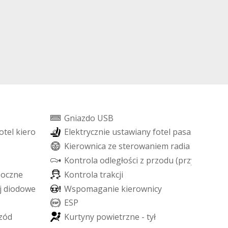
G
n
i
a
z
d
o
U
S
B
o
t
e
l
k
i
e
r
o
w
c
y
E
l
e
k
t
r
y
c
z
n
i
e
u
s
t
a
w
i
a
n
y
f
o
t
e
l
p
a
s
a
ż
e
r
a
K
i
e
r
o
w
n
i
c
a
z
e
s
t
e
r
o
w
a
n
i
e
m
r
a
d
i
a
K
o
n
t
r
o
l
a
o
d
l
e
g
ł
o
ś
c
i
z
p
r
z
o
d
u
(
p
r
z
y
p
a
r
k
o
w
b
o
c
z
n
e
K
o
n
t
r
o
l
a
t
r
a
k
c
j
i
j
d
i
o
d
o
w
e
L
E
D
W
s
p
o
m
a
g
a
n
i
e
k
i
e
r
o
w
n
i
c
y
E
S
P
z
ó
d
K
u
r
t
y
n
y
p
o
w
i
e
t
r
z
n
e
-
t
y
ł