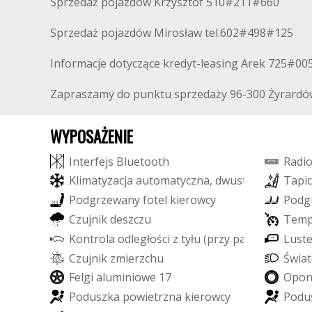
Sprzedaż pojazdów Krzysztof 510#211#660
Sprzedaż pojazdów Mirosław tel.602#498#125
Informacje dotyczące kredyt-leasing Arek 725#0
Zapraszamy do punktu sprzedaży 96-300 Żyrardów
WYPOSAŻENIE
I
n
t
e
r
f
e
j
s
B
l
u
e
t
o
o
t
h
R
a
d
i
K
l
i
m
a
t
y
z
a
c
j
a
a
u
t
o
m
a
t
y
c
z
n
a
,
d
w
u
s
t
r
e
f
o
w
a
T
a
p
i
c
P
o
d
g
r
z
e
w
a
n
y
f
o
t
e
l
k
i
e
r
o
w
c
y
P
o
d
g
C
z
u
j
n
i
k
d
e
s
z
c
z
u
T
e
m
K
o
n
t
r
o
l
a
o
d
l
e
g
ł
o
ś
c
i
z
t
y
ł
u
(
p
r
z
y
p
a
r
k
o
w
a
n
L
i
u
u
)
s
t
C
z
u
j
n
i
k
z
m
i
e
r
z
c
h
u
Ś
w
i
a
t
F
e
l
g
i
a
l
u
m
i
n
i
o
w
e
1
7
O
p
o
P
o
d
u
s
z
k
a
p
o
w
i
e
t
r
z
n
a
k
i
e
r
o
w
c
y
P
o
d
u