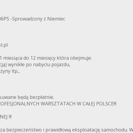
6PS -Sprowadzony z Niemiec
t.pl
esiąca do 12 miesięcy która obejmuje:
cją) wynikłe po nabyciu pojazdu,
żyny itp.,
usuwane będą bezpłatnie.
FESJONALNYCH WARSZTATACH W CAŁEJ POLSCE!!!
J !!!
 za bezpieczeństwo i prawidłową eksploatację samochodu.