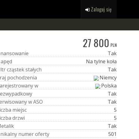
Zaloguj się
27 800
PLN
i
n
a
n
s
o
w
a
n
i
e
Tak
N
a
p
ę
d
Na tylne koła
i
l
t
r
c
z
ą
s
t
e
k
s
t
a
ł
y
c
h
Tak
r
a
j
p
o
c
h
o
d
z
e
n
i
a
Niemcy
a
r
e
j
e
s
t
r
o
w
a
n
y
w
Polska
e
z
w
y
p
a
d
k
o
w
y
Tak
e
r
w
i
s
o
w
a
n
y
w
A
S
O
Tak
i
c
z
b
a
m
i
e
j
s
c
5
i
c
z
b
a
d
r
z
w
i
5
M
e
t
a
l
i
k
Tak
U
n
i
k
a
l
n
y
n
u
m
e
r
o
f
e
r
t
y
501