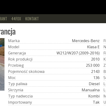
RANT
44FOX
KONTAKT
rancja
M
a
r
k
a
Mercedes-Benz
F
M
o
d
e
l
Klasa E
G
e
n
e
r
a
c
j
a
W212/W207 (2009-2016)
F
R
o
k
p
r
o
d
u
k
c
j
i
2010
K
P
r
z
e
b
i
e
g
253 000
Z
P
o
j
e
m
n
o
ś
ć
s
k
o
k
o
w
a
2143
B
M
o
c
136
S
T
y
p
p
a
l
i
w
a
Diesel
L
S
k
r
z
y
n
i
a
Manualna
L
T
y
p
n
a
d
w
o
z
i
a
Kombi
I
m
p
o
r
t
o
w
a
n
y
Tak