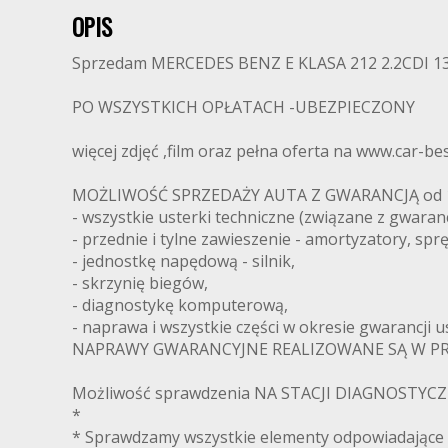
OPIS
Sprzedam MERCEDES BENZ E KLASA 212 2.2CDI 13
PO WSZYSTKICH OPŁATACH -UBEZPIECZONY
więcej zdjęć ,film oraz pełna oferta na www.car-bes
MOŻLIWOŚĆ SPRZEDAŻY AUTA Z GWARANCJĄ od 1 mi
- wszystkie usterki techniczne (związane z gwaran
- przednie i tylne zawieszenie - amortyzatory, sprę
- jednostkę napędową - silnik,
- skrzynię biegów,
- diagnostykę komputerową,
- naprawa i wszystkie części w okresie gwarancji 
NAPRAWY GWARANCYJNE REALIZOWANE SĄ W PRO
Możliwość sprawdzenia NA STACJI DIAGNOSTYCZNE
*
* Sprawdzamy wszystkie elementy odpowiadające