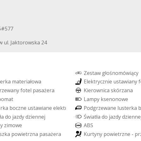
05#577
 ul. Jaktorowska 24
o
Z
e
s
t
a
w
g
ł
o
ś
n
o
m
ó
w
i
ą
c
y
e
r
k
a
m
a
t
e
r
i
a
ł
o
w
a
E
l
e
k
t
r
y
c
z
n
i
e
u
s
t
a
w
i
a
n
y
f
r
z
e
w
a
n
y
f
o
t
e
l
p
a
s
a
ż
e
r
a
K
i
e
r
o
w
n
i
c
a
s
k
ó
r
z
a
n
a
p
o
m
a
t
L
a
m
p
y
k
s
e
n
o
n
o
w
e
e
r
k
a
b
o
c
z
n
e
u
s
t
a
w
i
a
n
e
e
l
e
k
t
r
y
c
z
n
i
e
P
o
d
g
r
z
e
w
a
n
e
l
u
s
t
e
r
k
a
ł
a
d
o
j
a
z
d
y
d
z
i
e
n
n
e
j
Ś
w
i
a
t
ł
a
d
o
j
a
z
d
y
d
z
i
e
n
n
e
n
y
z
i
m
o
w
e
A
B
S
s
z
k
a
p
o
w
i
e
t
r
z
n
a
p
a
s
a
ż
e
r
a
K
u
r
t
y
n
y
p
o
w
i
e
t
r
z
n
e
-
p
r