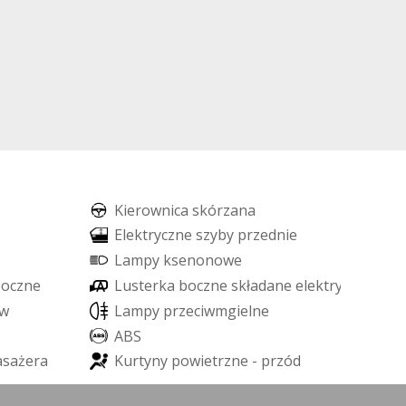
K
i
e
r
o
w
n
i
c
a
s
k
ó
r
z
a
n
a
E
l
e
k
t
r
y
c
z
n
e
s
z
y
b
y
p
r
z
e
d
n
i
e
L
a
m
p
y
k
s
e
n
o
n
o
w
e
b
o
c
z
n
e
L
u
s
t
e
r
k
a
b
o
c
z
n
e
s
k
ł
a
d
a
n
e
e
l
e
k
t
r
y
c
z
n
i
e
w
L
a
m
p
y
p
r
z
e
c
i
w
m
g
i
e
l
n
e
A
B
S
a
s
a
ż
e
r
a
K
u
r
t
y
n
y
p
o
w
i
e
t
r
z
n
e
-
p
r
z
ó
d