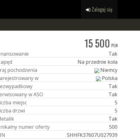
Zaloguj się
15 500
PLN
i
n
a
n
s
o
w
a
n
i
e
Tak
N
a
p
ę
d
Na przednie koła
r
a
j
p
o
c
h
o
d
z
e
n
i
a
Niemcy
a
r
e
j
e
s
t
r
o
w
a
n
y
w
Polska
e
z
w
y
p
a
d
k
o
w
y
Tak
e
r
w
i
s
o
w
a
n
y
w
A
S
O
Tak
i
c
z
b
a
m
i
e
j
s
c
5
i
c
z
b
a
d
r
z
w
i
5
M
e
t
a
l
i
k
Tak
U
n
i
k
a
l
n
y
n
u
m
e
r
o
f
e
r
t
y
500
I
N
SHHFK37607U027939