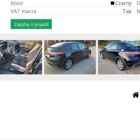
K
o
l
o
r
Czarny
V
A
T
m
a
r
ż
a
Tak
Zapytaj o pojazd