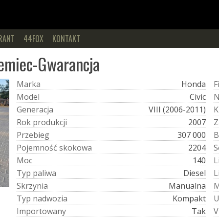
RANT
44FOX
KONTAKT
iemiec-Gwarancja
M
a
r
k
a
Honda
F
M
o
d
e
l
Civic
G
e
n
e
r
a
c
j
a
VIII (2006-2011)
K
R
o
k
p
r
o
d
u
k
c
j
i
2007
Z
P
r
z
e
b
i
e
g
307 000
B
P
o
j
e
m
n
o
ś
ć
s
k
o
k
o
w
a
2204
S
M
o
c
140
L
T
y
p
p
a
l
i
w
a
Diesel
L
S
k
r
z
y
n
i
a
Manualna
T
y
p
n
a
d
w
o
z
i
a
Kompakt
I
m
p
o
r
t
o
w
a
n
y
Tak
V