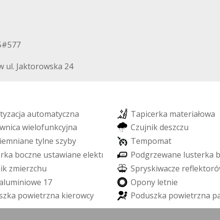
05#577
 ul. Jaktorowska 24
t
y
z
a
c
j
a
a
u
t
o
m
a
t
y
c
z
n
a
T
a
p
i
c
e
r
k
a
m
a
t
e
r
i
a
ł
o
w
a
w
n
i
c
a
w
i
e
l
o
f
u
n
k
c
y
j
n
a
C
z
u
j
n
i
k
d
e
s
z
c
z
u
i
e
m
n
i
a
n
e
t
y
l
n
e
s
z
y
b
y
T
e
m
p
o
m
a
t
e
r
k
a
b
o
c
z
n
e
u
s
t
a
w
i
a
n
e
e
l
e
k
t
r
y
c
z
n
i
e
P
o
d
g
r
z
e
w
a
n
e
l
u
s
t
e
r
k
a
n
i
k
z
m
i
e
r
z
c
h
u
S
p
r
y
s
k
i
w
a
c
z
e
r
e
f
e
k
t
o
r
ó
a
l
u
m
i
n
i
o
w
e
1
7
O
p
o
n
y
l
e
t
n
i
e
s
z
k
a
p
o
w
i
e
t
r
z
n
a
k
i
e
r
o
w
c
y
P
o
d
u
s
z
k
a
p
o
w
i
e
t
r
z
n
a
p