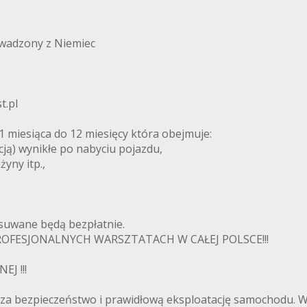
wadzony z Niemiec
t.pl
esiąca do 12 miesięcy która obejmuje:
cją) wynikłe po nabyciu pojazdu,
żyny itp.,
usuwane będą bezpłatnie.
FESJONALNYCH WARSZTATACH W CAŁEJ POLSCE!!!
J !!!
 za bezpieczeństwo i prawidłową eksploatację samochodu.