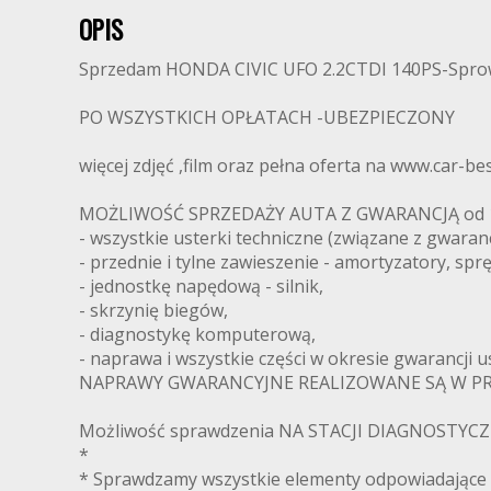
OPIS
Sprzedam HONDA CIVIC UFO 2.2CTDI 140PS-Spro
PO WSZYSTKICH OPŁATACH -UBEZPIECZONY
więcej zdjęć ,film oraz pełna oferta na www.car-bes
MOŻLIWOŚĆ SPRZEDAŻY AUTA Z GWARANCJĄ od 1 mi
- wszystkie usterki techniczne (związane z gwaran
- przednie i tylne zawieszenie - amortyzatory, sprę
- jednostkę napędową - silnik,
- skrzynię biegów,
- diagnostykę komputerową,
- naprawa i wszystkie części w okresie gwarancji 
NAPRAWY GWARANCYJNE REALIZOWANE SĄ W PRO
Możliwość sprawdzenia NA STACJI DIAGNOSTYCZNE
*
* Sprawdzamy wszystkie elementy odpowiadające