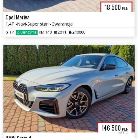
18 500
PLN
Opel Meriva
1.4T -Navi-Super stan -Gwarancja
1.4
Benzyna
KM 140
2011
240000
146 500
PLN
NETTO
BMW Seria 4