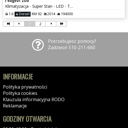
Klimatyzacja - Super Stan - LED - Tempomat
1.6
Diesel
KM 92
2014
194000
1
2
Potrzebujesz pomocy?
Zadzwoń 510-211-660
INFORMACJE
Polityka prywatności
Polityka cookies
Klauzula informacyjna RODO
Reklamacje
GODZINY OTWARCIA