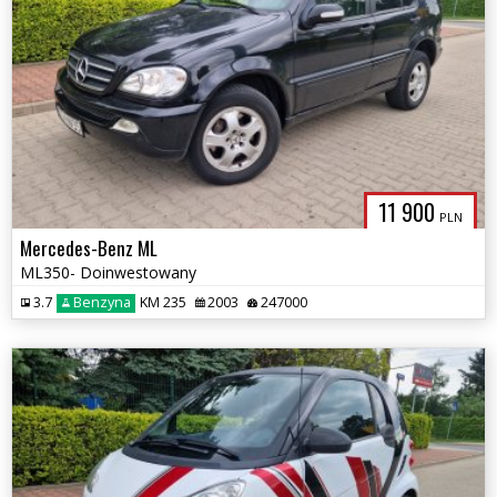
11 900
PLN
Mercedes-Benz ML
ML350- Doinwestowany
3.7
Benzyna
KM 235
2003
247000