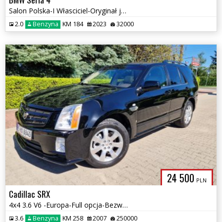
Salon Polska-I Własciciel-Oryginał jak nowa
2.0
Benzyna
KM 184
2023
32000
24 500
PLN
Cadillac SRX
4x4 3.6 V6 -Europa-Full opcja-Bezwypadkowy
3.6
Benzyna
KM 258
2007
250000