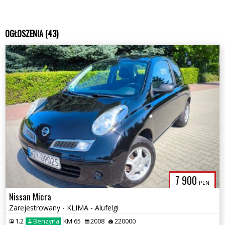
OGŁOSZENIA (43)
7 900
PLN
Nissan Micra
Zarejestrowany - KLIMA - Alufelgi
1.2
Benzyna
KM 65
2008
220000