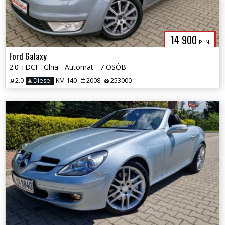
14 900
PLN
Ford Galaxy
2.0 TDCI - Ghia - Automat - 7 OSÓB
2.0
Diesel
KM 140
2008
253000