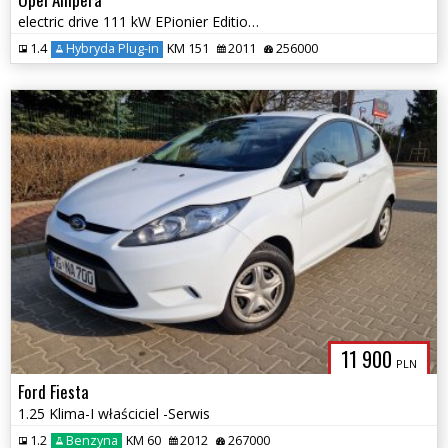
electric drive 111 kW EPionier Edition -
1.4
Hybryda Plug-in
KM 151
2011
256000
11 900
PLN
Ford Fiesta
1.25 Klima-I właściciel -Serwis
1.2
Benzyna
KM 60
2012
267000