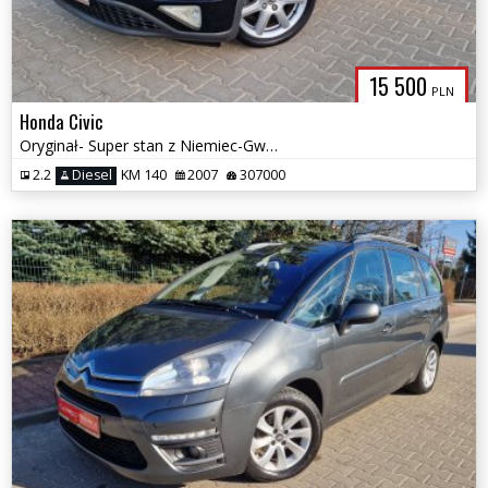
15 500
PLN
Honda Civic
Oryginał- Super stan z Niemiec-Gwarancja
2.2
Diesel
KM 140
2007
307000