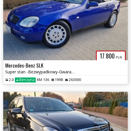
17 800
PLN
Mercedes-Benz SLK
Super stan -Bezwypadkowy-Gwarancja
2.0
Benzyna
KM 136
1998
263000