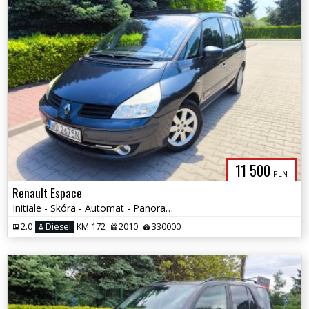
11 500
PLN
Renault Espace
Initiale - Skóra - Automat - Panorama - 7 osób
2.0
Diesel
KM 172
2010
330000