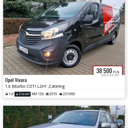
38 500
PLN
FAKTURA VAT
Opel Vivaro
1.6 Biturbo CDTI L2H1 ,Catering
1.6
Diesel
KM 120
2015
231000