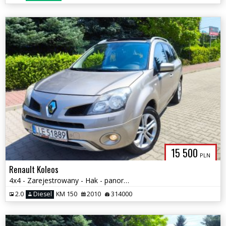
15 500
PLN
Renault Koleos
4x4 - Zarejestrowany - Hak - panorama - Bose
2.0
Diesel
KM 150
2010
314000