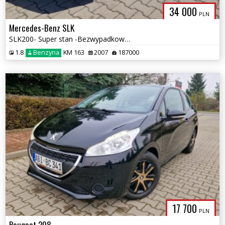
34 000
PLN
Mercedes-Benz SLK
SLK200- Super stan -Bezwypadkowy-Gwarancja
1.8
Benzyna
KM 163
2007
187000
17 700
PLN
Peugeot 208