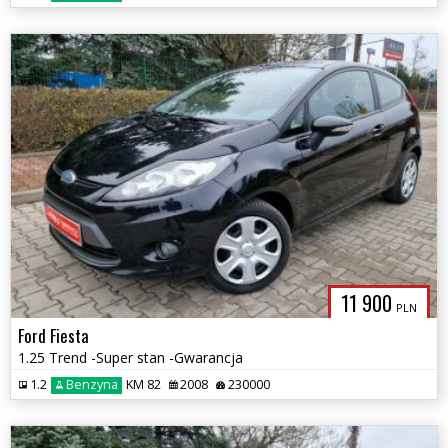
11 900
PLN
Ford Fiesta
1.25 Trend -Super stan -Gwarancja
1.2
Benzyna
KM 82
2008
230000