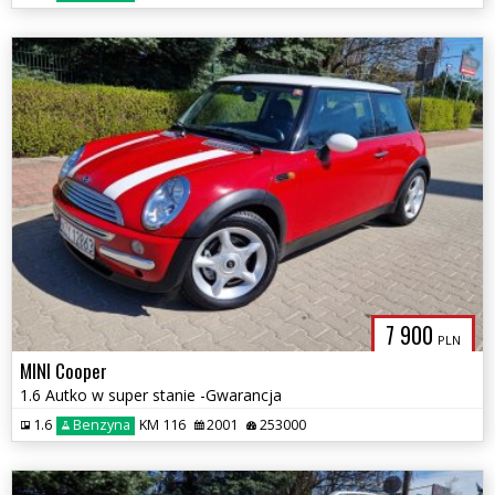
7 900
PLN
MINI Cooper
1.6 Autko w super stanie -Gwarancja
1.6
Benzyna
KM 116
2001
253000