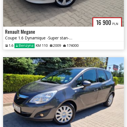
16 900
PLN
Renault Megane
Coupe 1.6 Dynamique -Super stan-Gwarancja
1.6
Benzyna
KM 110
2009
174000