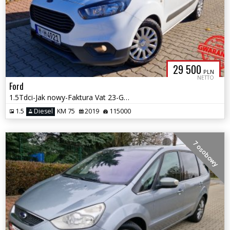
29 500
PLN
NETTO
Ford
1.5Tdci-Jak nowy-Faktura Vat 23-Gwarancja
1.5
Diesel
KM 75
2019
115000
7 osobowy