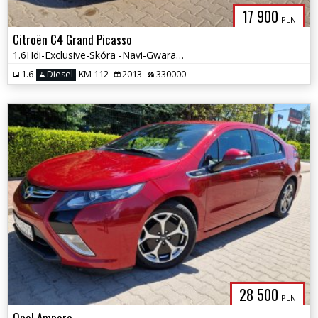
17 900
PLN
Citroën C4 Grand Picasso
1.6Hdi-Exclusive-Skóra -Navi-Gwarancja
1.6
Diesel
KM 112
2013
330000
28 500
PLN
Opel Ampera