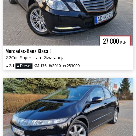
27 800
PLN
Mercedes-Benz Klasa E
2.2Cdi- Super stan -Gwarancja
2.1
Diesel
KM 136
2010
253000