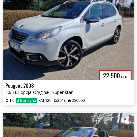
22 500
PLN
Peugeot 2008
1.6 Full opcja-Oryginał -Super stan
1.6
Benzyna
KM 120
2013
250000