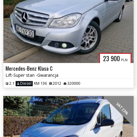
23 900
PLN
Mercedes-Benz Klasa C
Lift-Super stan -Gwarancja
2.1
Diesel
KM 136
2012
320000
VAT 23%