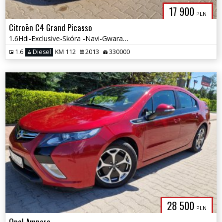
17 900
PLN
Citroën C4 Grand Picasso
1.6Hdi-Exclusive-Skóra -Navi-Gwarancja
1.6
Diesel
KM 112
2013
330000
28 500
PLN
Opel Ampera