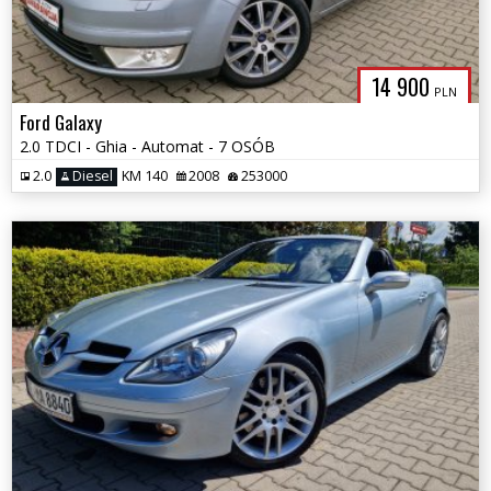
14 900
PLN
Ford Galaxy
2.0 TDCI - Ghia - Automat - 7 OSÓB
2.0
Diesel
KM 140
2008
253000