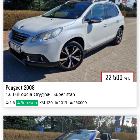
22 500
PLN
Peugeot 2008
1.6 Full opcja-Oryginał -Super stan
1.6
Benzyna
KM 120
2013
250000