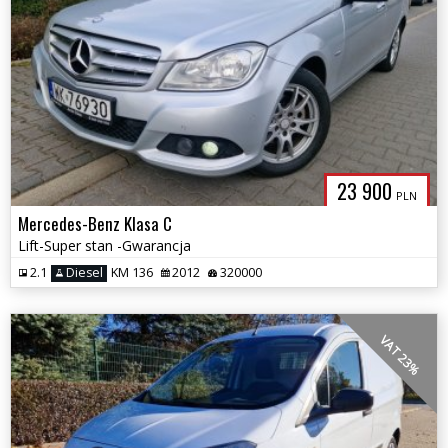
23 900
PLN
Mercedes-Benz Klasa C
Lift-Super stan -Gwarancja
2.1
Diesel
KM 136
2012
320000
VAT 23%