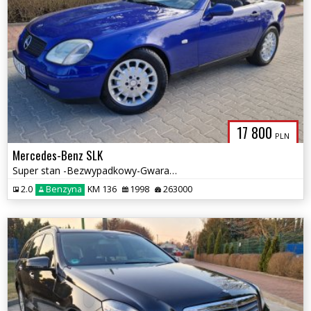
17 800
PLN
Mercedes-Benz SLK
Super stan -Bezwypadkowy-Gwarancja
2.0
Benzyna
KM 136
1998
263000