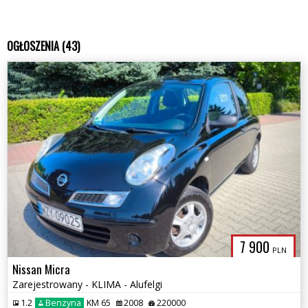
OGŁOSZENIA (43)
7 900
PLN
Nissan Micra
Zarejestrowany - KLIMA - Alufelgi
1.2
Benzyna
KM 65
2008
220000