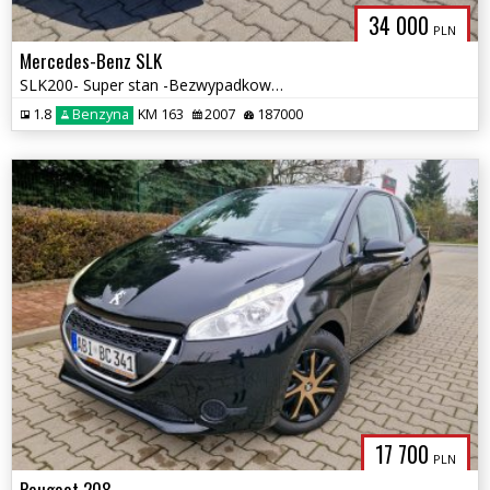
34 000
PLN
Mercedes-Benz SLK
SLK200- Super stan -Bezwypadkowy-Gwarancja
1.8
Benzyna
KM 163
2007
187000
17 700
PLN
Peugeot 208