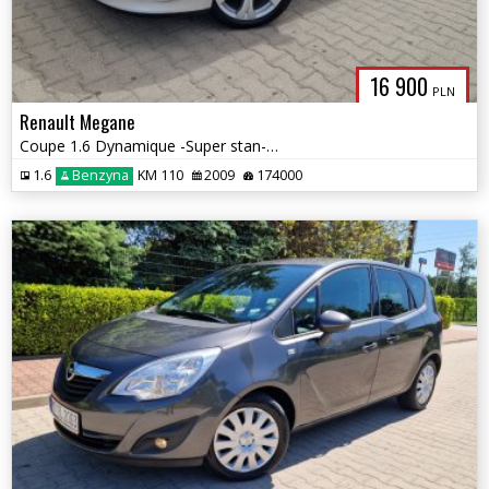
16 900
PLN
Renault Megane
Coupe 1.6 Dynamique -Super stan-Gwarancja
1.6
Benzyna
KM 110
2009
174000