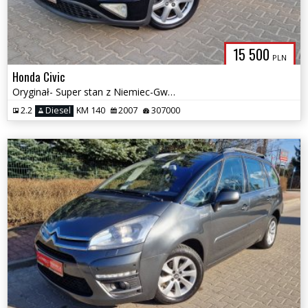
15 500
PLN
Honda Civic
Oryginał- Super stan z Niemiec-Gwarancja
2.2
Diesel
KM 140
2007
307000