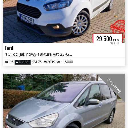
29 500
PLN
NETTO
Ford
1.5Tdci-Jak nowy-Faktura Vat 23-Gwarancja
1.5
Diesel
KM 75
2019
115000
7 osobowy