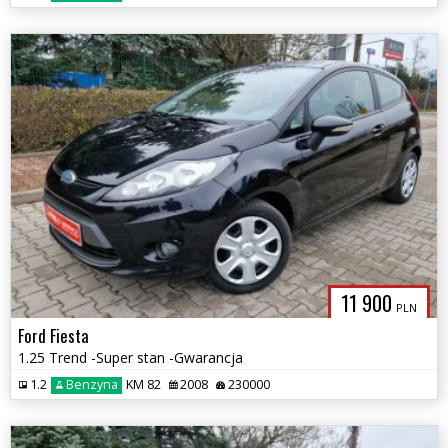
11 900
PLN
Ford Fiesta
1.25 Trend -Super stan -Gwarancja
1.2
Benzyna
KM 82
2008
230000