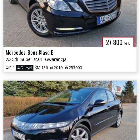
27 800
PLN
Mercedes-Benz Klasa E
2.2Cdi- Super stan -Gwarancja
2.1
Diesel
KM 136
2010
253000