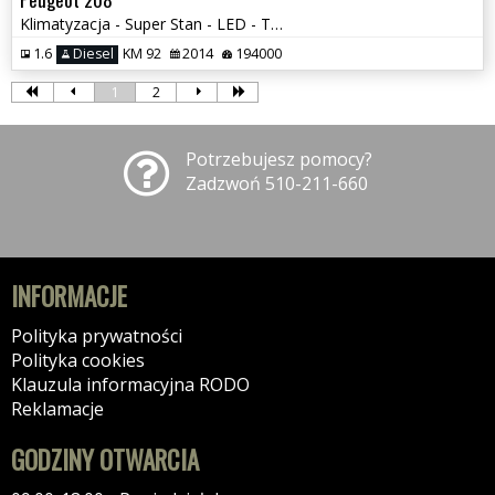
Klimatyzacja - Super Stan - LED - Tempomat
1.6
Diesel
KM 92
2014
194000
1
2
Potrzebujesz pomocy?
Zadzwoń 510-211-660
INFORMACJE
Polityka prywatności
Polityka cookies
Klauzula informacyjna RODO
Reklamacje
GODZINY OTWARCIA