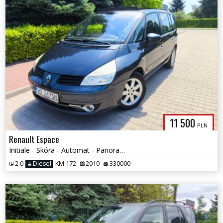
11 500
PLN
Renault Espace
Initiale - Skóra - Automat - Panorama - 7 osób
2.0
Diesel
KM 172
2010
330000