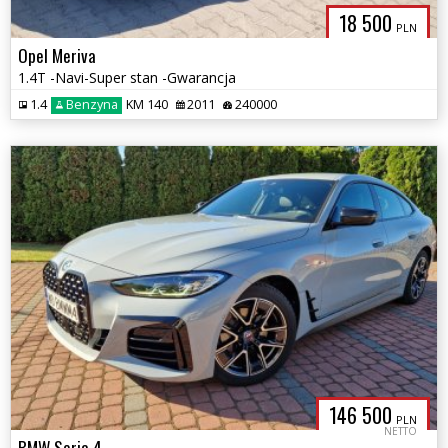
18 500
PLN
Opel Meriva
1.4T -Navi-Super stan -Gwarancja
1.4
Benzyna
KM 140
2011
240000
146 500
PLN
NETTO
BMW Seria 4