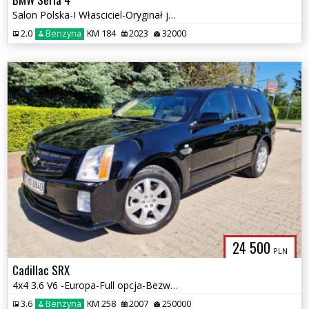
Salon Polska-I Własciciel-Oryginał jak nowa
2.0
Benzyna
KM 184
2023
32000
24 500
PLN
Cadillac SRX
4x4 3.6 V6 -Europa-Full opcja-Bezwypadkowy
3.6
Benzyna
KM 258
2007
250000