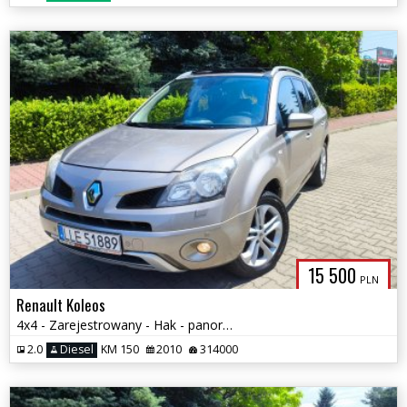
15 500
PLN
Renault Koleos
4x4 - Zarejestrowany - Hak - panorama - Bose
2.0
Diesel
KM 150
2010
314000