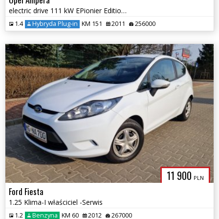
electric drive 111 kW EPionier Edition -
1.4
Hybryda Plug-in
KM 151
2011
256000
11 900
PLN
Ford Fiesta
1.25 Klima-I właściciel -Serwis
1.2
Benzyna
KM 60
2012
267000