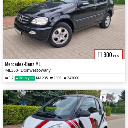
11 900
PLN
Mercedes-Benz ML
ML350- Doinwestowany
3.7
Benzyna
KM 235
2003
247000