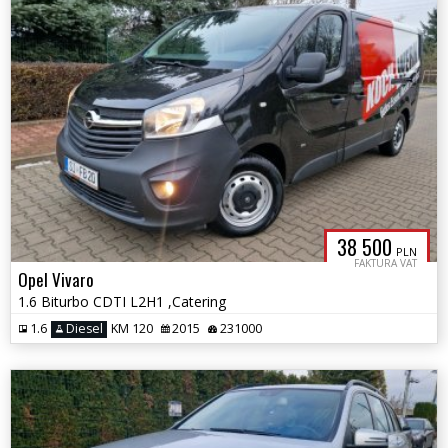
38 500
PLN
FAKTURA VAT
Opel Vivaro
1.6 Biturbo CDTI L2H1 ,Catering
1.6
Diesel
KM 120
2015
231000