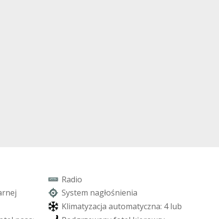
R
a
d
i
o
a
r
n
e
j
S
y
s
t
e
m
n
a
g
ł
o
ś
n
i
e
n
i
a
K
l
i
m
a
t
y
z
a
c
j
a
a
u
t
o
m
a
t
y
c
z
n
a
:
4
l
u
b
w
i
ê
c
e
j
s
t
r