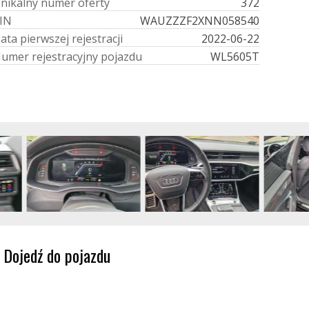
U
n
i
k
a
l
n
y
n
u
m
e
r
o
f
e
r
t
y
372
I
N
WAUZZZF2XNN058540
D
a
t
a
p
i
e
r
w
s
z
e
j
r
e
j
e
s
t
r
a
c
j
i
2022-06-22
N
u
m
e
r
r
e
j
e
s
t
r
a
c
y
j
n
y
p
o
j
a
z
d
u
WL5605T
Dojedź do pojazdu