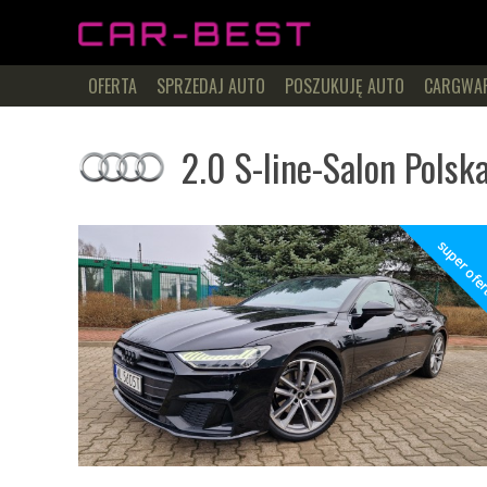
OFERTA
SPRZEDAJ AUTO
POSZUKUJĘ AUTO
CARGWA
2.0 S-line-Salon Polsk
super ofe