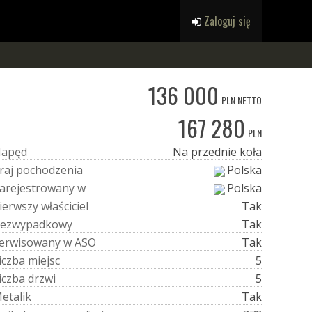
Zaloguj się
136 000
PLN NETTO
167 280
PLN
N
a
p
ę
d
Na przednie koła
r
a
j
p
o
c
h
o
d
z
e
n
i
a
Polska
a
r
e
j
e
s
t
r
o
w
a
n
y
w
Polska
i
e
r
w
s
z
y
w
ł
a
ś
c
i
c
i
e
l
Tak
e
z
w
y
p
a
d
k
o
w
y
Tak
e
r
w
i
s
o
w
a
n
y
w
A
S
O
Tak
i
c
z
b
a
m
i
e
j
s
c
5
i
c
z
b
a
d
r
z
w
i
5
M
e
t
a
l
i
k
Tak