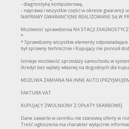
- diagnostykę komputerową,
- naprawa i wszystkie części w okresie gwarancji 
NAPRAWY GWARANCYJNE REALIZOWANE SĄ W PRO
Możliwość sprawdzenia NA STACJI DIAGNOSTYCZNE
*
* Sprawdzamy wszystkie elementy odpowiadające
był sprawny technicznie i Kupujący nie ponosił d
Istnieje możliwość sprzedaży samochodu w systemi
(kredyt bez wpłaty własnej na dogodnych dla kup
MOŻLIWA ZAMIANA NA INNE AUTO (PRZYJMUJEM
FAKTURA VAT
KUPUJĄCY ZWOLNIONY Z OPŁATY SKARBOWEJ
Dane zawarte w cenniku nie stanowią oferty w ro
Treść ogłoszenia ma charakter wyłącznie informacy