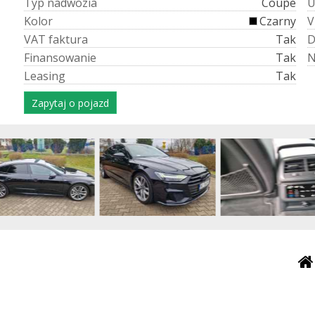
T
y
p
n
a
d
w
o
z
i
a
Coupe
K
o
l
o
r
Czarny
V
V
A
T
f
a
k
t
u
r
a
Tak
F
i
n
a
n
s
o
w
a
n
i
e
Tak
L
e
a
s
i
n
g
Tak
Zapytaj o pojazd