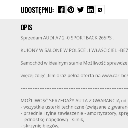
UDOSTĘPNIJ:
OPIS
Sprzedam AUDI A7 2.-0 SPORTBACK 265PS .
KUIONY W SALONE W POLSCE . I WŁAŚCICIEL -
Samochód w idealnym stanie Możliwość sprawdzeni
więcej zdjęć ,film oraz pełna oferta na www.car-bes
--------------------------------------------------------------
MOŻLIWOŚĆ SPRZEDAŻY AUTA Z GWARANCJĄ od 1 mi
- wszystkie usterki techniczne (związane z gwaran
- przednie i tylne zawieszenie - amortyzatory, sprę
- jednostkę napędową - silnik,
- skrzynię biegów,