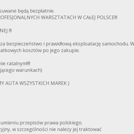
usuwane będą bezpłatnie.
FESJONALNYCH WARSZTATACH W CAŁEJ POLSCE!!!
J !!!
 za bezpieczeństwo i prawidłową eksploatację samochodu.
odatkowych kosztów po jego zakupie.
e ratalnym!!!!
ującego warunkach)
Y AUTA WSZYSTKICH MAREK )
zumieniu przepisów prawa polskiego.
jny, w szczególności nie należy jej traktować