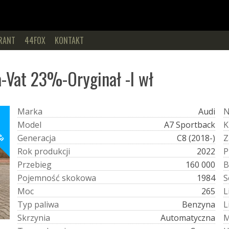
RANT
44FOX
KONTAKT
a-Vat 23%-Oryginał -I wł
M
a
r
k
a
Audi
rta
M
o
d
e
l
A7 Sportback
K
G
e
n
e
r
a
c
j
a
C8 (2018-)
Z
R
o
k
p
r
o
d
u
k
c
j
i
2022
P
P
r
z
e
b
i
e
g
160 000
B
P
o
j
e
m
n
o
ś
ć
s
k
o
k
o
w
a
1984
S
M
o
c
265
L
T
y
p
p
a
l
i
w
a
Benzyna
L
S
k
r
z
y
n
i
a
Automatyczna