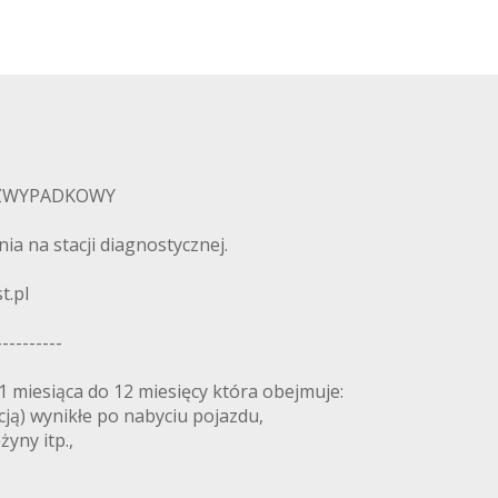
BEZWYPADKOWY
a na stacji diagnostycznej.
t.pl
----------
esiąca do 12 miesięcy która obejmuje:
cją) wynikłe po nabyciu pojazdu,
żyny itp.,