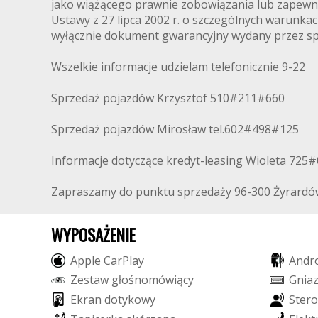
jako wiążącego prawnie zobowiązania lub zapewni
Ustawy z 27 lipca 2002 r. o szczególnych warunk
wyłącznie dokument gwarancyjny wydany przez s
Wszelkie informacje udzielam telefonicznie 9-22
Sprzedaż pojazdów Krzysztof 510#211#660
Sprzedaż pojazdów Mirosław tel.602#498#125
Informacje dotyczące kredyt-leasing Wioleta 725
Zapraszamy do punktu sprzedaży 96-300 Żyrardów
WYPOSAŻENIE
A
p
p
l
e
C
a
r
P
l
a
y
A
n
d
r
Z
e
s
t
a
w
g
ł
o
ś
n
o
m
ó
w
i
ą
c
y
G
n
i
a
E
k
r
a
n
d
o
t
y
k
o
w
y
S
t
e
r
o