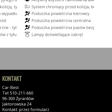
k
o
l
i
z
j
ą
,
t
y
l
n
y
S
y
s
t
e
m
c
h
r
o
n
i
ą
c
y
p
r
z
e
d
k
o
l
i
z
j
a
,
b
o
c
z
n
y
o
w
y
p
a
d
k
u
P
o
d
u
s
z
k
a
p
o
w
i
e
t
r
z
n
a
k
i
e
r
o
w
c
y
z
ó
d
P
o
d
u
s
z
k
a
p
o
w
i
e
t
r
z
n
a
c
e
n
t
r
a
l
n
a
r
z
n
e
-
t
y
ł
P
o
d
u
s
z
k
a
p
o
w
i
e
t
r
z
n
a
p
a
s
ó
w
b
e
z
p
i
e
c
z
e
ń
s
t
ó
w
z
t
y
ł
u
L
a
m
p
y
d
o
ś
w
i
e
t
l
a
j
ą
c
e
z
a
k
r
ę
t
KONTAKT
Car-Best
Tel: 510-211-660
96-300 Żyrardów
Jaktorowska 24
Kontakt: przez formularz