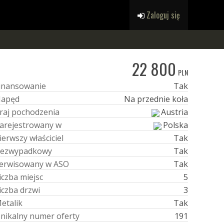
Zaloguj się
22 800
PLN
i
n
a
n
s
o
w
a
n
i
e
Tak
N
a
p
ę
d
Na przednie koła
r
a
j
p
o
c
h
o
d
z
e
n
i
a
Austria
a
r
e
j
e
s
t
r
o
w
a
n
y
w
Polska
i
e
r
w
s
z
y
w
ł
a
ś
c
i
c
i
e
l
Tak
e
z
w
y
p
a
d
k
o
w
y
Tak
e
r
w
i
s
o
w
a
n
y
w
A
S
O
Tak
i
c
z
b
a
m
i
e
j
s
c
5
i
c
z
b
a
d
r
z
w
i
3
M
e
t
a
l
i
k
Tak
U
n
i
k
a
l
n
y
n
u
m
e
r
o
f
e
r
t
y
191