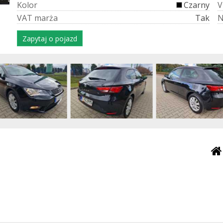
K
o
l
o
r
Czarny
V
V
A
T
m
a
r
ż
a
Tak
Zapytaj o pojazd