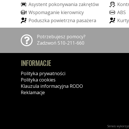
A
s
y
s
t
e
n
t
p
o
k
o
n
y
w
a
n
i
a
z
a
k
r
ę
t
ó
w
K
o
n
t
W
s
p
o
m
a
g
a
n
i
e
k
i
e
r
o
w
n
i
c
y
A
B
S
P
o
d
u
s
z
k
a
p
o
w
i
e
t
r
z
n
a
p
a
s
a
ż
e
r
a
K
u
r
t
y
Potrzebujesz pomocy?
Zadzwoń 510-211-660
INFORMACJE
Polityka prywatności
Polityka cookies
Klauzula informacyjna RODO
Reklamacje
Serwis wykorzyst