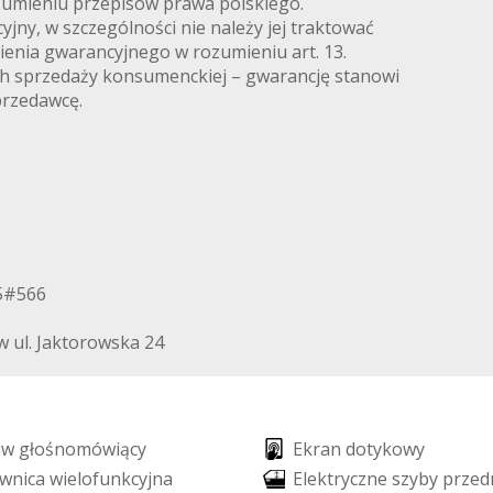
zumieniu przepisów prawa polskiego.
jny, w szczególności nie należy jej traktować
enia gwarancyjnego w rozumieniu art. 13.
ach sprzedaży konsumenckiej – gwarancję stanowi
przedawcę.
05#566
 ul. Jaktorowska 24
a
w
g
ł
o
ś
n
o
m
ó
w
i
ą
c
y
E
k
r
a
n
d
o
t
y
k
o
w
y
w
n
i
c
a
w
i
e
l
o
f
u
n
k
c
y
j
n
a
E
l
e
k
t
r
y
c
z
n
e
s
z
y
b
y
p
r
z
e
d