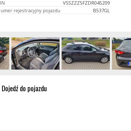
I
N
VSSZZZ5FZDR045209
N
u
m
e
r
r
e
j
e
s
t
r
a
c
y
j
n
y
p
o
j
a
z
d
u
B537GL
Dojedź do pojazdu