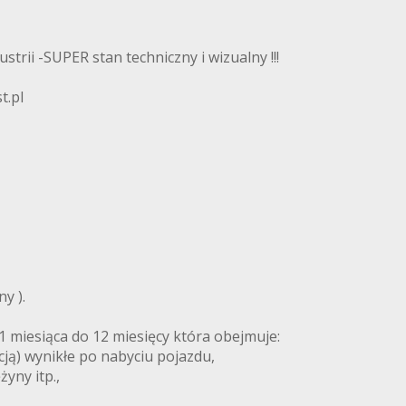
ii -SUPER stan techniczny i wizualny !!!
t.pl
y ).
esiąca do 12 miesięcy która obejmuje:
cją) wynikłe po nabyciu pojazdu,
żyny itp.,