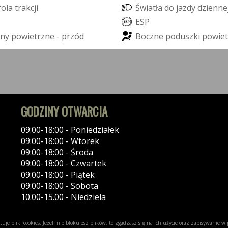
r
o
l
a
t
r
a
k
c
j
i
Ś
w
i
a
t
ł
a
d
o
j
a
z
d
y
d
z
i
e
n
n
e
E
S
P
n
y
p
o
w
i
e
t
r
z
n
e
-
p
r
z
ó
d
B
o
c
z
n
e
p
o
d
u
s
z
k
i
p
o
w
i
e
t
GODZINY OTWARCIA
09:00-18:00 - Poniedziałek
09:00-18:00 - Wtorek
09:00-18:00 - Środa
09:00-18:00 - Czwartek
09:00-18:00 - Piątek
09:00-18:00 - Sobota
10.00-15.00 - Niedziela
uje pliki cookies. Jeżeli nie blokujesz plików, to zgadzasz się na ich użycie oraz zapisywanie 