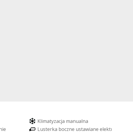
K
l
i
m
a
t
y
z
a
c
j
a
m
a
n
u
a
l
n
a
n
i
e
L
u
s
t
e
r
k
a
b
o
c
z
n
e
u
s
t
a
w
i
a
n
e
e
l
e
k
t
r
y
c
z
n
i
e