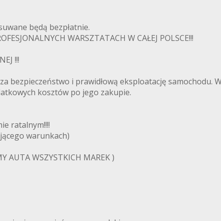
usuwane będą bezpłatnie.
FESJONALNYCH WARSZTATACH W CAŁEJ POLSCE!!!
J !!!
 za bezpieczeństwo i prawidłową eksploatację samochodu.
odatkowych kosztów po jego zakupie.
e ratalnym!!!!
ującego warunkach)
Y AUTA WSZYSTKICH MAREK )