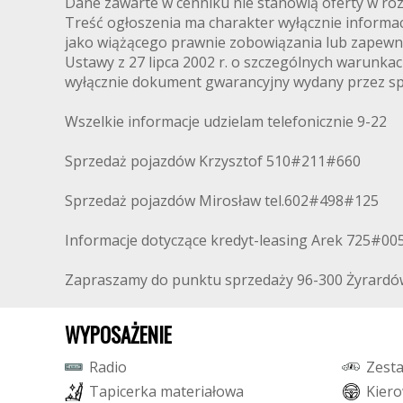
Dane zawarte w cenniku nie stanowią oferty w ro
Treść ogłoszenia ma charakter wyłącznie informacy
jako wiążącego prawnie zobowiązania lub zapewni
Ustawy z 27 lipca 2002 r. o szczególnych warunk
wyłącznie dokument gwarancyjny wydany przez s
Wszelkie informacje udzielam telefonicznie 9-22
Sprzedaż pojazdów Krzysztof 510#211#660
Sprzedaż pojazdów Mirosław tel.602#498#125
Informacje dotyczące kredyt-leasing Arek 725#0
Zapraszamy do punktu sprzedaży 96-300 Żyrardów
WYPOSAŻENIE
R
a
d
i
o
Z
e
s
t
T
a
p
i
c
e
r
k
a
m
a
t
e
r
i
a
ł
o
w
a
K
i
e
r
o