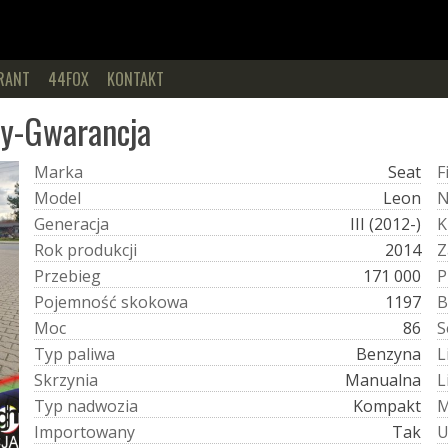
RANT
44FOX
KONTAKT
y-Gwarancja
M
a
r
k
a
Seat
F
M
o
d
e
l
Leon
G
e
n
e
r
a
c
j
a
III (2012-)
K
R
o
k
p
r
o
d
u
k
c
j
i
2014
Z
P
r
z
e
b
i
e
g
171 000
P
P
o
j
e
m
n
o
ś
ć
s
k
o
k
o
w
a
1197
B
M
o
c
86
S
T
y
p
p
a
l
i
w
a
Benzyna
L
S
k
r
z
y
n
i
a
Manualna
L
T
y
p
n
a
d
w
o
z
i
a
Kompakt
I
m
p
o
r
t
o
w
a
n
y
Tak