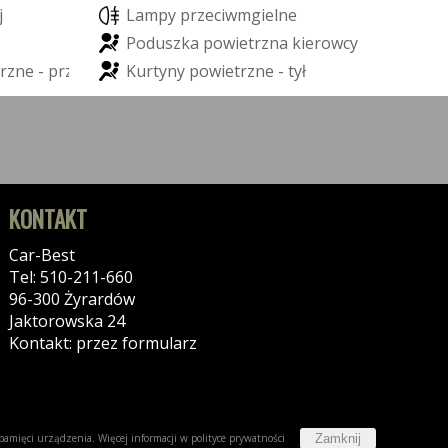
j
L
a
m
p
y
p
r
z
e
c
i
w
m
g
i
e
l
n
e
P
o
d
u
s
z
k
a
p
o
w
i
e
t
r
z
n
a
k
i
e
r
o
w
c
y
r
z
n
e
-
p
r
z
ó
d
K
u
r
t
y
n
y
p
o
w
i
e
t
r
z
n
e
-
t
y
ł
KONTAKT
Car-Best
Tel: 510-211-660
96-300 Żyrardów
Jaktorowska 24
Kontakt: przez formularz
Zamknij
w pamięci urządzenia. Więcej informacji w
polityce prywatności